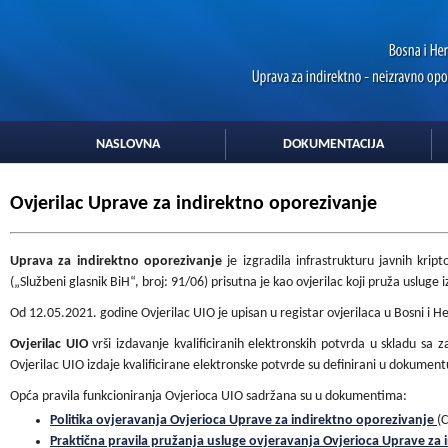
NASLOVNA
DOKUMENTACIJA
Ovjerilac Uprave za indirektno oporezivanje
Uprava za indirektno oporezivanje
je izgradila infrastrukturu javnih kri
(„Službeni glasnik BiH“, broj: 91/06) prisutna je kao ovjerilac koji pruža uslug
Od 12.05.2021. godine Ovjerilac UIO je upisan u registar ovjerilaca u Bosni i Her
Ovjerilac UIO
vrši izdavanje kvalificiranih elektronskih potvrda u skladu sa
Ovjerilac UIO izdaje kvalificirane elektronske potvrde su definirani u dokumen
Opća pravila funkcioniranja Ovjerioca UIO sadržana su u dokumentima:
Politika ovjeravanja Ovjerioca Uprave za indirektno oporezivanje
(C
Praktična pravila pružanja usluge ovjeravanja Ovjerioca Uprave za