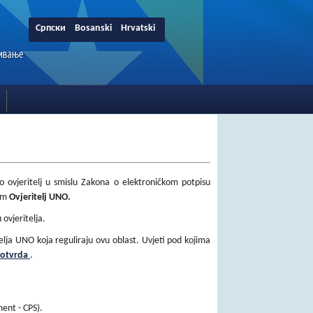
Српски
Bosanski
Hrvatski
kao ovjeritelj u smislu Zakona o elektroničkom potpisu
nom
Ovjeritelj UNO.
 ovjeritelja.
elja UNO koja reguliraju ovu oblast. Uvjeti pod kojima
 potvrda
.
ment - CPS).