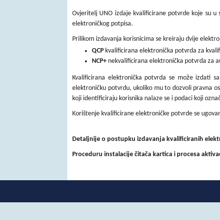
Ovjeritelj UNO izdaje kvalificirane potvrde koje su u
elektroničkog potpisa.
Prilikom izdavanja korisnicima se kreiraju dvije elektr
QCP
kvalificirana elektronička potvrda za kvali
NCP+
nekvalificirana elektronička potvrda za a
Kvalificirana elektronička potvrda se može izdati s
elektroničku potvrdu, ukoliko mu to dozvoli pravna oso
koji identificiraju korisnika nalaze se i podaci koji oz
Korištenje kvalificirane elektroničke potvrde se ugova
Detaljnije o postupku izdavanja kvalificiranih elek
Proceduru instalacije čitača kartica i procesa aktiv