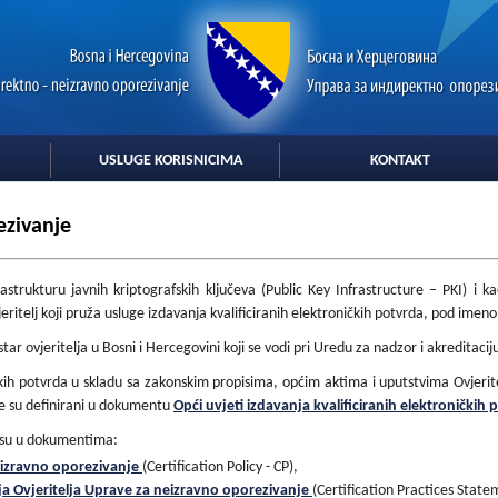
USLUGE KORISNICIMA
KONTAKT
ezivanje
frastrukturu javnih kriptografskih ključeva (Public Key Infrastructure – PKI) i 
vjeritelj koji pruža usluge izdavanja kvalificiranih elektroničkih potvrda, pod ime
r ovjeritelja u Bosni i Hercegovini koji se vodi pri Uredu za nadzor i akreditaciju
ičkih potvrda u skladu sa zakonskim propisima, općim aktima i uputstvima Ovjerit
de su definirani u dokumentu
Opći uvjeti izdavanja kvalificiranih elektroničkih
a su u dokumentima:
neizravno oporezivanje
(Certification Policy - CP),
ja Ovjeritelja Uprave za neizravno oporezivanje
(Certification Practices State