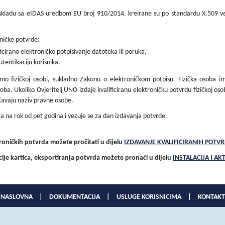
 skladu sa eIDAS uredbom EU broj 910/2014, kreirane su po standardu X.509 verz
oničke potvrde:
ficirano elektroničko potpisivanje datoteka ili poruka,
utentikaciju korisnika.
amo fizičkoj osobi, sukladno Zakonu o elektroničkom potpisu. Fizička osoba i
ba. Ukoliko Ovjeritelj UNO izdaje kvalificiranu elektroničku potvrdu fizičkoj osob
načavaju naziv pravne osobe.
ra na rok od pet godina i vezuje se za dan izdavanja potvrde.
troničkih potvrda možete pročitati u dijelu
IZDAVANJE KVALIFICIRANIH POTV
acije kartica, eksportiranja potvrda možete pronaći u dijelu
INSTALACIJA I AK
NASLOVNA
|
DOKUMENTACIJA
|
USLUGE KORISNICIMA
|
KONTAKT