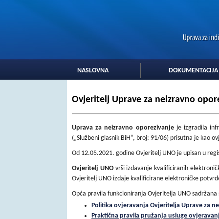
NASLOVNA
DOKUMENTACIJA
Ovjeritelj Uprave za neizravno opor
Uprava za neizravno oporezivanje
je izgradila in
(„Službeni glasnik BiH“, broj: 91/06) prisutna je kao o
Od 12.05.2021. godine Ovjeritelj UNO je upisan u regista
Ovjeritelj UNO
vrši izdavanje kvalificiranih elektron
Ovjeritelj UNO izdaje kvalificirane elektroničke potvr
Opća pravila funkcioniranja Ovjeritelja UNO sadržan
Politika ovjeravanja Ovjeritelja Uprave za 
Praktična pravila pružanja usluge ovjeravan